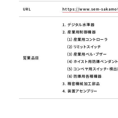
URL
https://www.sem-sakamot
1. デジタル水準器
2. 産業用制御機器
（1）産業用コントローラ
（2）リミットスイッチ
（3）産業用ベル・ブザー
営業品目
（4）ホイスト用防爆ペンダント
（5）コンベヤ用スイッチ・検出
（6）防爆用各種機器
3. 精密機械加工部品
4. 装置アセンブリー