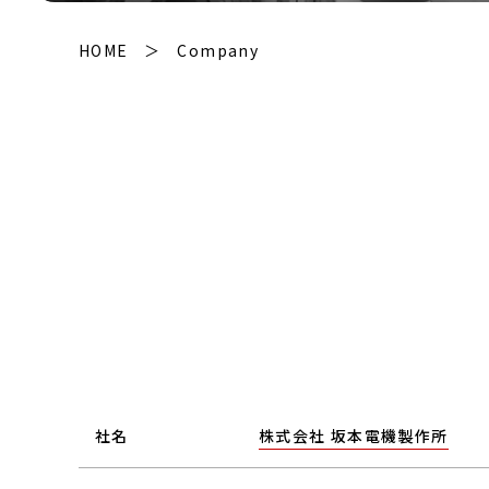
2軸精密デジタル水準器 SELN-
141BM（マルチチャンネル）【開発中】
HOME
Company
社名
株式会社 坂本電機製作所