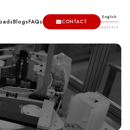
English
oads
Blogs
FAQs
CONTACT
Japanese
ージ
カスタム対応
SW-
排水管勾配測定傾斜計 （型式：SEC-
S011F-P）
S-
コーナーセンサ用（特殊仕様 垂直面吸
着式）2軸セパレート式傾斜計 SEC-
S011F-Parking
ミリ波レーダー用(特殊仕様 垂直面吸
着式)2軸セパレート式傾斜計、1軸デジ
タル水準器