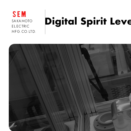
SAKAMOTO
ELECTRIC
MFG.CO.LTD.
2軸精密デジタル水準器
セパレー
有線式 2軸精密デジタル水準器
セパレート
SELN-001B
SEC-S01
有線式 2軸精密デジタル水準器（デー
セパレート
タ保存機能付き） SELN-011B
SEC-S01
無線式 2軸精密デジタル水準器
傾斜角モニ
SELN-121BM（国内版）
021FivⅡ
無線式 2軸精密デジタル水準器
パイプ傾斜計
SELN-131BM（海外版）