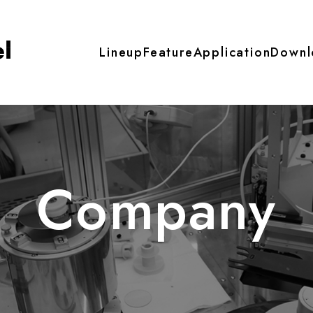
Lineup
Feature
Application
Downl
ト式傾斜計
自動精密整準台オートステ
式傾斜計 -水平測定型-
自動精密整準台オートステージ A
Company
1F-H
21（建築、土木用）
式傾斜計 -垂直測定型-
自動精密整準台オートステージ A
1F-V
22（建築、土木用）【開発中】
ターシステム SEC-
-H
 Dr.Clip