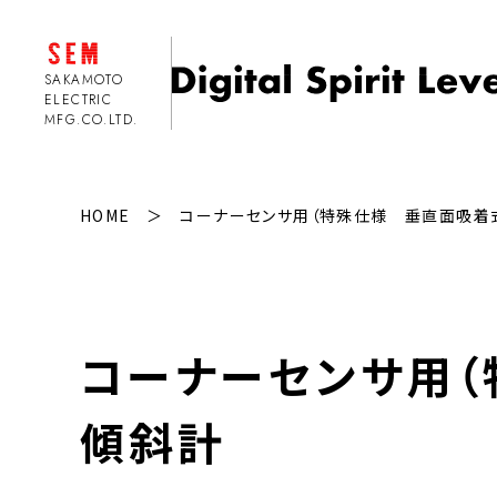
SAKAMOTO
ELECTRIC
MFG.CO.LTD.
2軸精密デジタル水準器
セパレー
HOME
コーナーセンサ用（特殊仕様 垂直面吸着式）2軸
有線式 2軸精密デジタル水準器
セパレート
SELN-001B
SEC-S01
有線式 2軸精密デジタル水準器（デー
セパレート
コ
ー
ナーセンサ用（
タ保存機能付き） SELN-011B
SEC-S01
無線式 2軸精密デジタル水準器
傾斜角モニ
SELN-121BM（国内版）
021FivⅡ
傾斜計
無線式 2軸精密デジタル水準器
パイプ傾斜計
SELN-131BM（海外版）