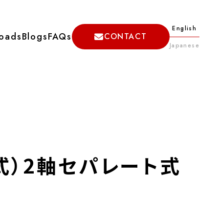
English
oads
Blogs
FAQs
CONTACT
Japanese
ージ
カスタム対応
SW-
排水管勾配測定傾斜計 （型式：SEC-
S011F-P）
S-
コーナーセンサ用（特殊仕様 垂直面吸
式）2軸セパレート式
着式）2軸セパレート式傾斜計 SEC-
S011F-Parking
ミリ波レーダー用(特殊仕様 垂直面吸
着式)2軸セパレート式傾斜計、1軸デジ
タル水準器