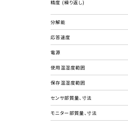
精度 (繰り返し)
分解能
応答速度
電源
使用温湿度範囲
保存温湿度範囲
センサ部質量、寸法
モニター部質量、寸法