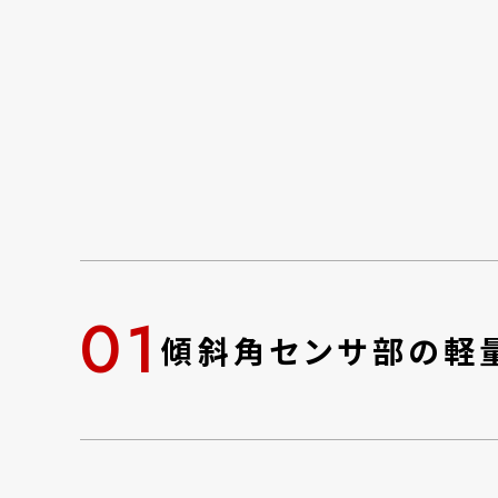
01
傾斜角センサ部の軽