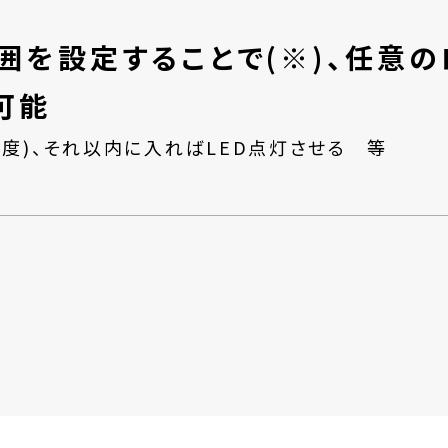
囲を設定することで(※)、任意
可能
0度)、それ以内に入ればLED点灯させる 等