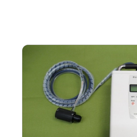
2軸精密デジタル水準器 SELN-
141BM（マルチチャンネル）【開発中】