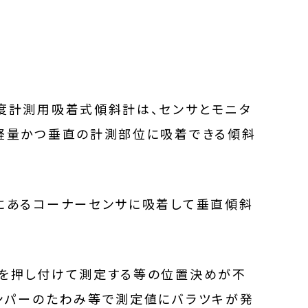
ロール水平調整用水準器（ロール軸調
整水準器）
水平調整システム （アジャスター自動調
整システム）
度計測用吸着式傾斜計は、センサとモニタ
軽量かつ垂直の計測部位に吸着できる傾斜
にあるコーナーセンサに吸着して垂直傾斜
を押し付けて測定する等の位置決めが不
ンパーのたわみ等で測定値にバラツキが発