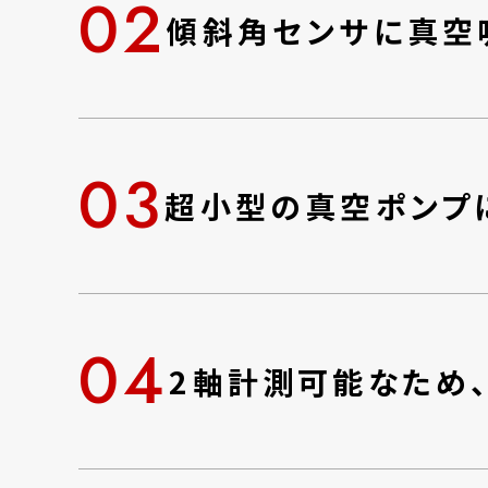
02
傾斜角センサに真空
03
超小型の真空ポンプ
04
2軸計測可能なため