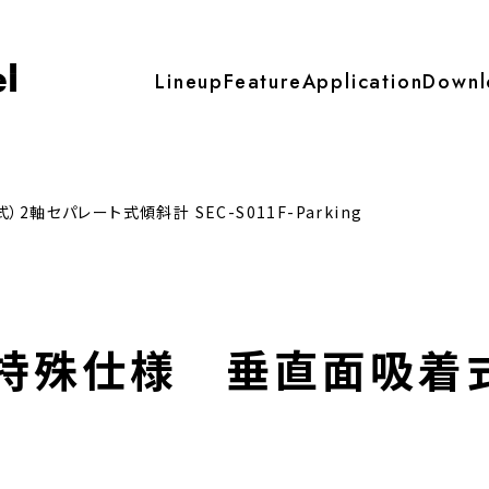
Lineup
Feature
Application
Downl
ト式傾斜計
自動精密整準台オートステ
セパレート式傾斜計 SEC-S011F-Parking
式傾斜計 -水平測定型-
自動精密整準台オートステージ A
1F-H
21（建築、土木用）
式傾斜計 -垂直測定型-
自動精密整準台オートステージ A
特殊仕様 垂直面吸着
1F-V
22（建築、土木用）【開発中】
ターシステム SEC-
-H
 Dr.Clip