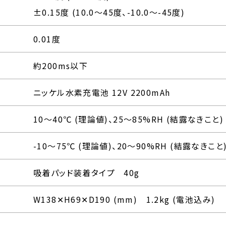
±0.15度 (10.0～45度、-10.0～-45度)
0.01度
約200ms以下
ニッケル水素充電池 12V 2200mAh
10～40℃ (理論値)、25～85%RH (結露なきこと)
-10～75℃ (理論値)、20～90%RH (結露なきこと
吸着パッド装着タイプ 40g
W138✕H69✕D190 (mm) 1.2kg (電池込み)