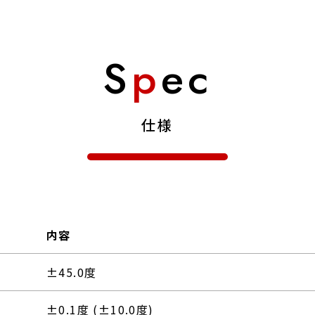
S
p
ec
仕様
内容
±45.0度
±0.1度 (±10.0度)