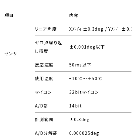
項目
内容
リニア角度
X方向 ±0.3deg / Y方向 ±0.3
ゼロ点繰り返
±0.001deg以下
し精度
センサ
反応速度
50ms以下
使用温度
−10℃〜＋50℃
マイコン
32bitマイコン
A/D部
14bit
計測範囲
±0.3deg
A/D分解能
0.000025deg