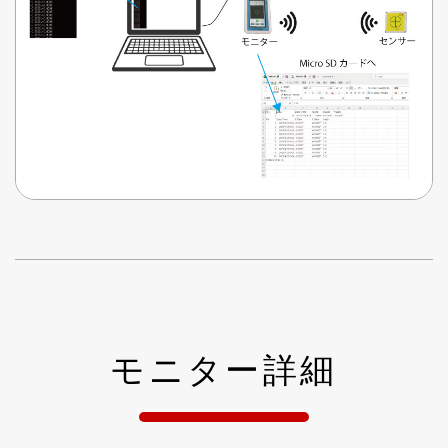
モ
ニ
ター詳細