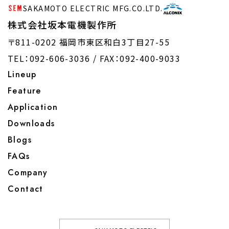
SAKAMOTO ELECTRIC MFG.CO.LTD.
株式会社坂本電機製作所
〒811-0202 福岡市東区和白3丁目27-55
TEL：092-606-3036 /
FAX：092-400-9033
Lineup
Feature
Application
Downloads
Blogs
FAQs
Company
Contact