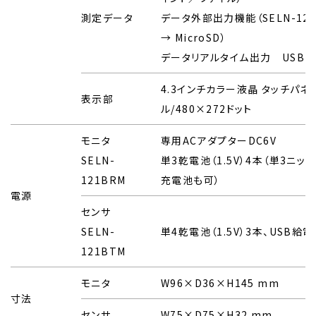
測定データ
データ外部出力機能（SELN-121
→ MicroSD）
データリアルタイム出力 USB
4.3インチカラー液晶 タッチパネ
表示部
ル/480×272ドット
モニタ
専用ACアダプターDC6V
SELN-
単3乾電池（1.5V）4本（単3ニッ
121BRM
充電池も可）
電源
センサ
SELN-
単4乾電池（1.5V）3本、USB給電
121BTM
モニタ
W96×D36×H145 mm
寸法
センサ
W75×D75×H32 mm