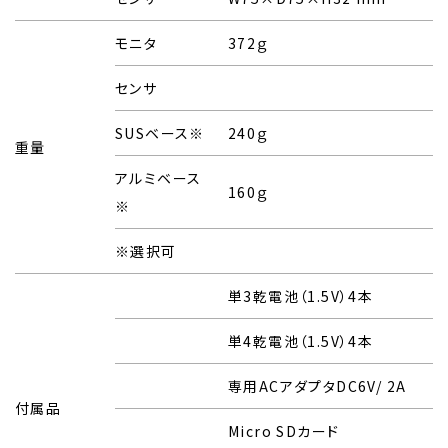
モニタ
372ｇ
センサ
SUSベース※
240ｇ
重量
アルミベース
160ｇ
※
※選択可
単3乾電池（1.5V）4本
単4乾電池（1.5V）4本
専用ACアダプタDC6V/ 2A
付属品
Micro SDカード